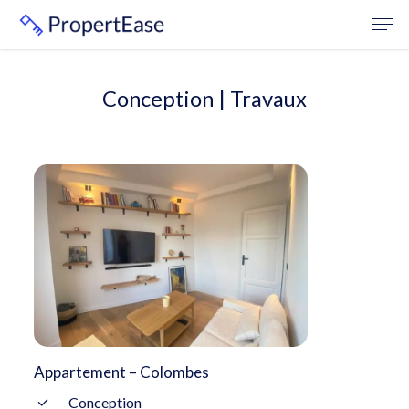
Skip
Men
to
Close
main
Menu
content
Conception
|
Travaux
Appartement – Colombes
App
Conception