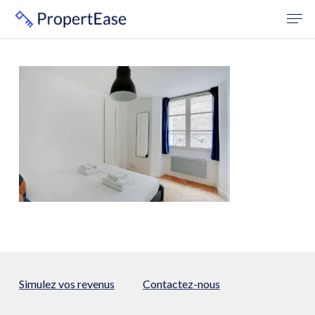
Skip
Men
to
Close
main
Menu
content
Simulez vos revenus
Contactez-nous