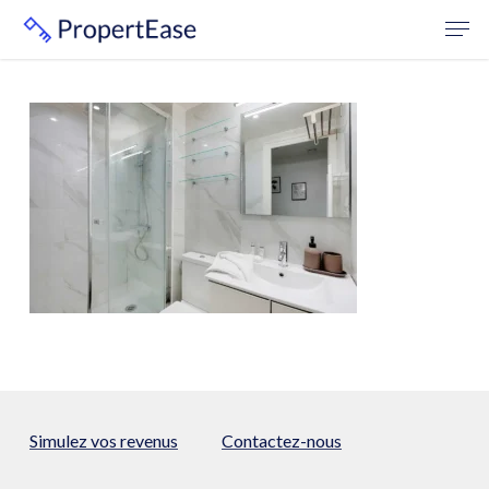
Skip
Men
to
Close
main
Menu
content
Simulez vos revenus
Contactez-nous